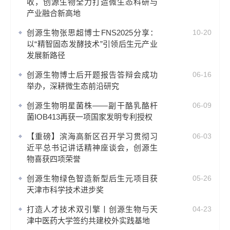
收，创源生物全力打造微生态科研与
产业融合新高地
创源生物张思超博士FNS2025分享：
10-20
以“精智固态发酵技术”引领后生元产业
发展新路径
创源生物博士后开题报告答辩会成功
06-16
举办，深耕微生态前沿研究
创源生物明星菌株——副干酪乳酪杆
06-09
菌IOB413再获一项国家发明专利授权
【重磅】滨海高新区召开学习贯彻习
06-03
近平总书记讲话精神座谈会，创源生
物喜获四项荣誉
创源生物绿色智造新型后生元项目获
05-26
天津市科学技术进步奖
打造人才技术双引擎丨创源生物与天
04-23
津中医药大学签约共建校外实践基地